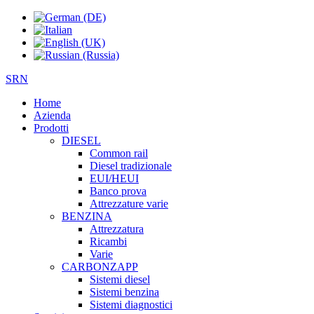
SRN
Home
Azienda
Prodotti
DIESEL
Common rail
Diesel tradizionale
EUI/HEUI
Banco prova
Attrezzature varie
BENZINA
Attrezzatura
Ricambi
Varie
CARBONZAPP
Sistemi diesel
Sistemi benzina
Sistemi diagnostici