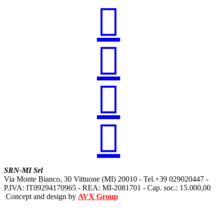




SRN-MI Srl
Via Monte Bianco, 30 Vittuone (MI) 20010 - Tel.+39 029020447 -
P.IVA: IT09294170965 - REA: MI-2081701 - Cap. soc.: 15.000,00
Concept and design by
AVX Group