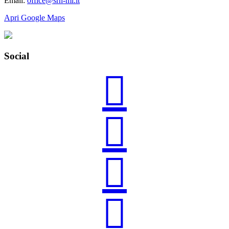
Email:
office@srn-mi.it
Apri Google Maps
Social



