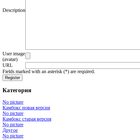
Description
User image
(avatar)
URL
Fields marked with an asterisk (*) are required.
Register
Категория
No picture
Камбокс новая версия
No picture
Камбокс старая версия
No picture
Другое
No picture