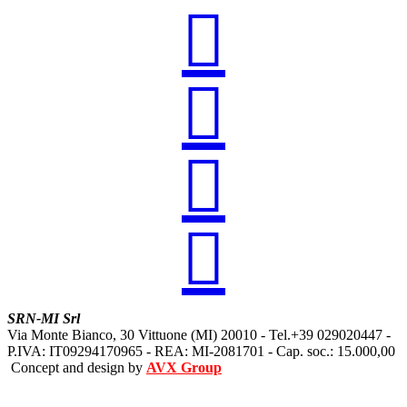




SRN-MI Srl
Via Monte Bianco, 30 Vittuone (MI) 20010 - Tel.+39 029020447 -
P.IVA: IT09294170965 - REA: MI-2081701 - Cap. soc.: 15.000,00
Concept and design by
AVX Group