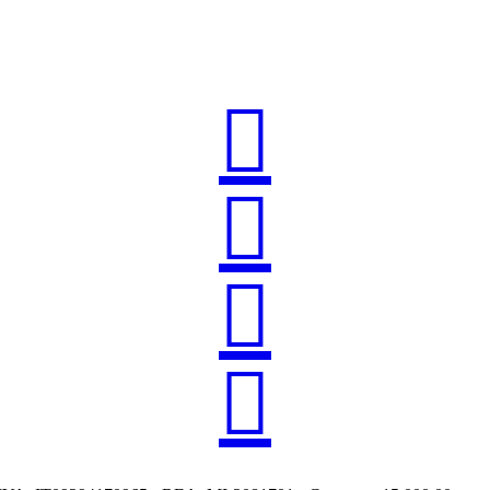



