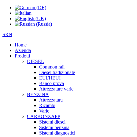
SRN
Home
Azienda
Prodotti
DIESEL
Common rail
Diesel tradizionale
EUI/HEUI
Banco prova
Attrezzature varie
BENZINA
Attrezzatura
Ricambi
Varie
CARBONZAPP
Sistemi diesel
Sistemi benzina
Sistemi diagnostici