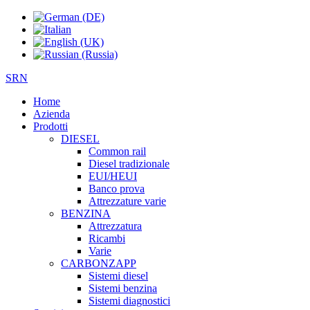
SRN
Home
Azienda
Prodotti
DIESEL
Common rail
Diesel tradizionale
EUI/HEUI
Banco prova
Attrezzature varie
BENZINA
Attrezzatura
Ricambi
Varie
CARBONZAPP
Sistemi diesel
Sistemi benzina
Sistemi diagnostici