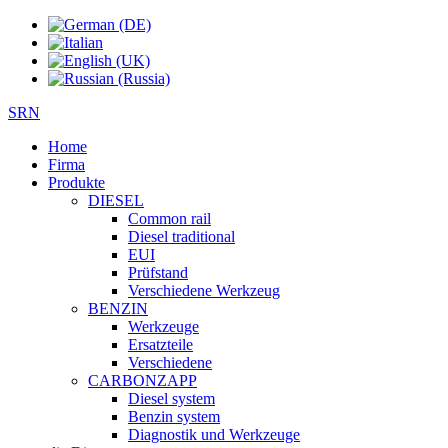
SRN
Home
Firma
Produkte
DIESEL
Common rail
Diesel traditional
EUI
Prüfstand
Verschiedene Werkzeug
BENZIN
Werkzeuge
Ersatzteile
Verschiedene
CARBONZAPP
Diesel system
Benzin system
Diagnostik und Werkzeuge