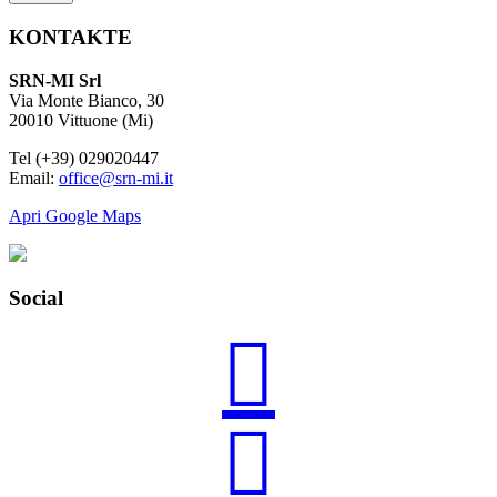
KONTAKTE
SRN-MI Srl
Via Monte Bianco, 30
20010 Vittuone (Mi)
Tel (+39) 029020447
Email:
office@srn-mi.it
Apri Google Maps
Social

