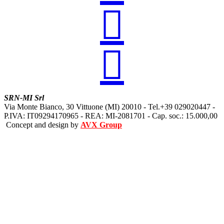


SRN-MI Srl
Via Monte Bianco, 30 Vittuone (MI) 20010 - Tel.+39 029020447 -
P.IVA: IT09294170965 - REA: MI-2081701 - Cap. soc.: 15.000,00
Concept and design by
AVX Group