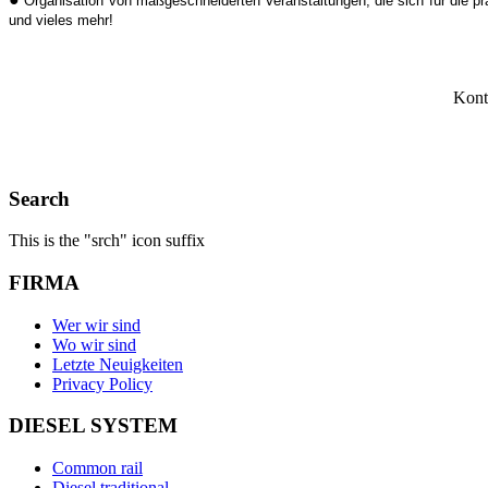
Organisation von maßgeschneiderten Veranstaltungen, die sich für die p
und vieles mehr!
Kont
Search
This is the "srch" icon suffix
FIRMA
Wer wir sind
Wo wir sind
Letzte Neuigkeiten
Privacy Policy
DIESEL SYSTEM
Common rail
Diesel traditional