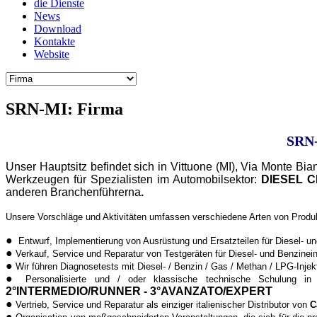
die Dienste
News
Download
Kontakte
Website
SRN-MI: Firma
SRN-
Unser Hauptsitz befindet sich in Vittuone (MI), Via Monte Bi
Werkzeugen für Spezialisten im Automobilsektor:
DIESEL C
anderen Branchenführerna
.
Unsere Vorschläge und Aktivitäten umfassen verschiedene Arten von Produ
●
Entwurf, Implementierung von Ausrüstung und Ersatzteilen für Diesel- un
●
Verkauf, Service und Reparatur von Testgeräten für Diesel- und Benzinei
●
Wir führen Diagnosetests mit Diesel- / Benzin / Gas / Methan / LPG-Injek
●
Personalisierte und / oder klassische technische Schulung in 
2°INTERMEDIO/RUNNER - 3°AVANZATO/EXPERT
●
Vertrieb, Service und Reparatur als einziger italienischer Distributor von
C
●