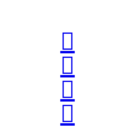



