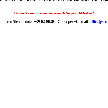
raktische Demonstration der Funktionsweise der von SRN-MI und seinen Partn
Haben Sie nicht gefunden, wonach Sie gesucht haben
?
aktieren Sie uns unter
+39-02-9020447
oder per via email:
office@srn-