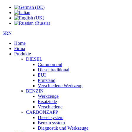
SRN
Home
Firma
Produkte
DIESEL
Common rail
Diesel traditional
EUI
Prüfstand
Verschiedene Werkzeug
BENZIN
Werkzeuge
Ersatzteile
Verschiedene
CARBONZAPP
Diesel system
Benzin system
Diagnostik und Werkzeuge