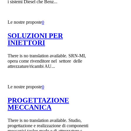
i sistemi Diesel che Benz...
Le nostre proposte
0
SOLUZIONI PER
INIETTORI
There is no translation available. SRN-MI,
opera come rivenditore nel settore delle
attrezzature/ricambi AU...
Le nostre proposte
0
PROGETTAZIONE
MECCANICA
There is no translation available. Studio,
progettazione e realizzazione di componenti
meccanici taylor-made e di attrezzature s...