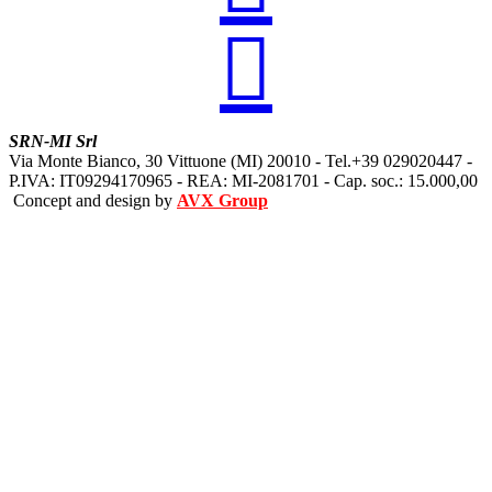

SRN-MI Srl
Via Monte Bianco, 30 Vittuone (MI) 20010 - Tel.+39 029020447 -
P.IVA: IT09294170965 - REA: MI-2081701 - Cap. soc.: 15.000,00
Concept and design by
AVX Group