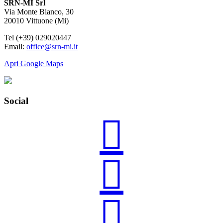
SRN-MI Srl
Via Monte Bianco, 30
20010 Vittuone (Mi)
Tel (+39) 029020447
Email:
office@srn-mi.it
Apri Google Maps
Social


