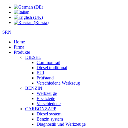
SRN
Home
Firma
Produkte
DIESEL
Common rail
Diesel traditional
EUI
Prüfstand
Verschiedene Werkzeug
BENZIN
Werkzeuge
Ersatzteile
Verschiedene
CARBONZAPP
Diesel system
Benzin system
Diagnostik und Werkzeuge