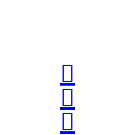


