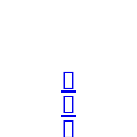


