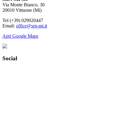
Via Monte Bianco, 30
20010 Vittuone (Mi)
Tel (+39) 029020447
Email:
office@srn-mi.it
Apri Google Maps
Social