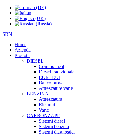
SRN
Home
Azienda
Prodotti
DIESEL
Common rail
Diesel tradizionale
EUI/HEUI
Banco prova
Attrezzature varie
BENZINA
Attrezzatura
Ricambi
Varie
CARBONZAPP
Sistemi diesel
Sistemi benzina
Sistemi diagnostici