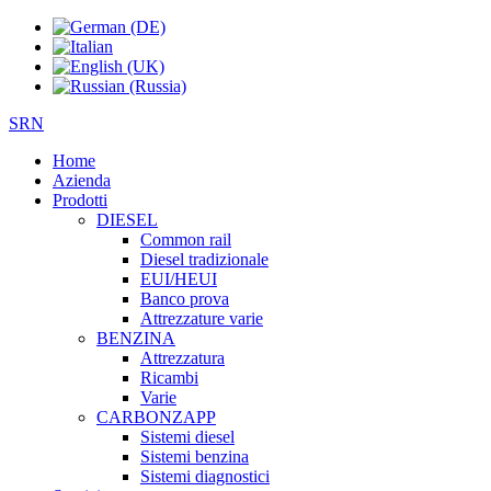
SRN
Home
Azienda
Prodotti
DIESEL
Common rail
Diesel tradizionale
EUI/HEUI
Banco prova
Attrezzature varie
BENZINA
Attrezzatura
Ricambi
Varie
CARBONZAPP
Sistemi diesel
Sistemi benzina
Sistemi diagnostici