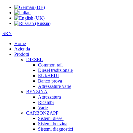
SRN
Home
Azienda
Prodotti
DIESEL
Common rail
Diesel tradizionale
EUI/HEUI
Banco prova
Attrezzature varie
BENZINA
Attrezzatura
Ricambi
Varie
CARBONZAPP
Sistemi diesel
Sistemi benzina
Sistemi diagnostici