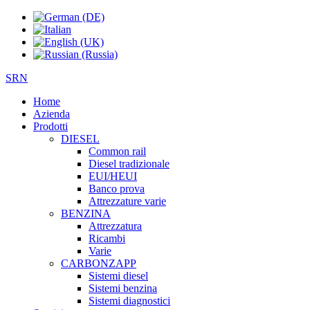
SRN
Home
Azienda
Prodotti
DIESEL
Common rail
Diesel tradizionale
EUI/HEUI
Banco prova
Attrezzature varie
BENZINA
Attrezzatura
Ricambi
Varie
CARBONZAPP
Sistemi diesel
Sistemi benzina
Sistemi diagnostici