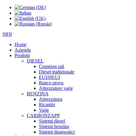
SRN
Home
Azienda
Prodotti
DIESEL
Common rail
Diesel tradizionale
EUI/HEUI
Banco prova
Attrezzature varie
BENZINA
Attrezzatura
Ricambi
Varie
CARBONZAPP
Sistemi diesel
Sistemi benzina
Sistemi diagnostici