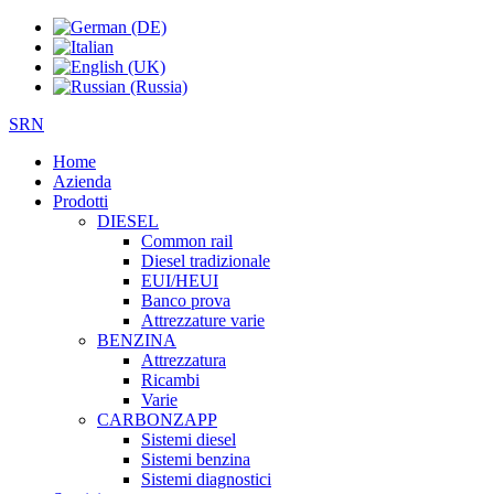
SRN
Home
Azienda
Prodotti
DIESEL
Common rail
Diesel tradizionale
EUI/HEUI
Banco prova
Attrezzature varie
BENZINA
Attrezzatura
Ricambi
Varie
CARBONZAPP
Sistemi diesel
Sistemi benzina
Sistemi diagnostici