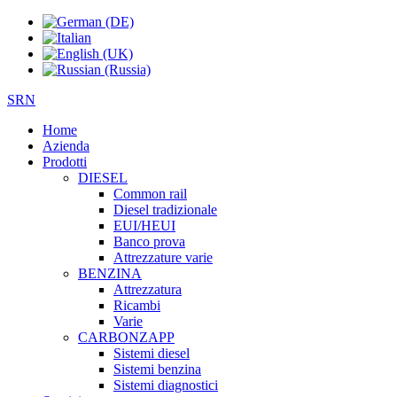
SRN
Home
Azienda
Prodotti
DIESEL
Common rail
Diesel tradizionale
EUI/HEUI
Banco prova
Attrezzature varie
BENZINA
Attrezzatura
Ricambi
Varie
CARBONZAPP
Sistemi diesel
Sistemi benzina
Sistemi diagnostici