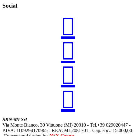
Social




SRN-MI Srl
Via Monte Bianco, 30 Vittuone (MI) 20010 - Tel.+39 029020447 -
P.IVA: IT09294170965 - REA: MI-2081701 - Cap. soc.: 15.000,00
Concept and design by
AVX Group