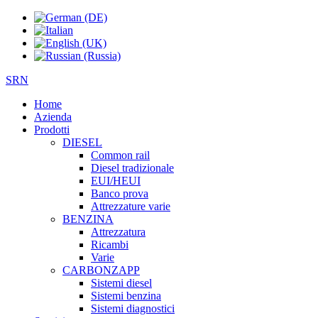
SRN
Home
Azienda
Prodotti
DIESEL
Common rail
Diesel tradizionale
EUI/HEUI
Banco prova
Attrezzature varie
BENZINA
Attrezzatura
Ricambi
Varie
CARBONZAPP
Sistemi diesel
Sistemi benzina
Sistemi diagnostici