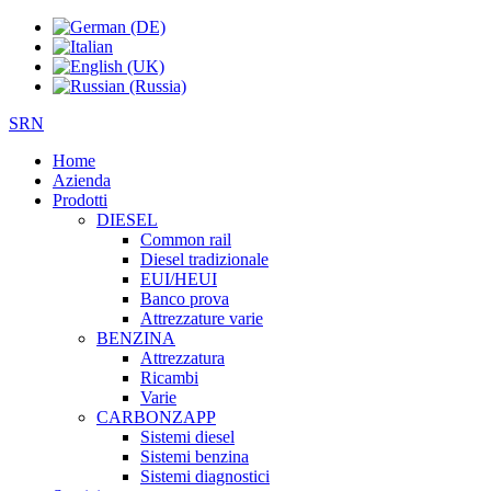
SRN
Home
Azienda
Prodotti
DIESEL
Common rail
Diesel tradizionale
EUI/HEUI
Banco prova
Attrezzature varie
BENZINA
Attrezzatura
Ricambi
Varie
CARBONZAPP
Sistemi diesel
Sistemi benzina
Sistemi diagnostici