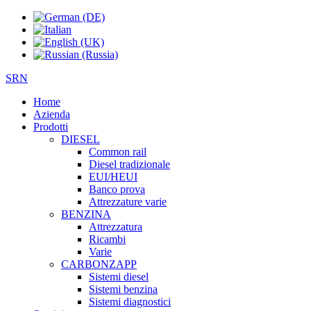
SRN
Home
Azienda
Prodotti
DIESEL
Common rail
Diesel tradizionale
EUI/HEUI
Banco prova
Attrezzature varie
BENZINA
Attrezzatura
Ricambi
Varie
CARBONZAPP
Sistemi diesel
Sistemi benzina
Sistemi diagnostici