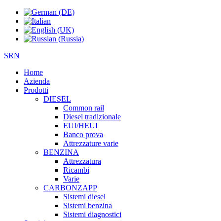
SRN
Home
Azienda
Prodotti
DIESEL
Common rail
Diesel tradizionale
EUI/HEUI
Banco prova
Attrezzature varie
BENZINA
Attrezzatura
Ricambi
Varie
CARBONZAPP
Sistemi diesel
Sistemi benzina
Sistemi diagnostici