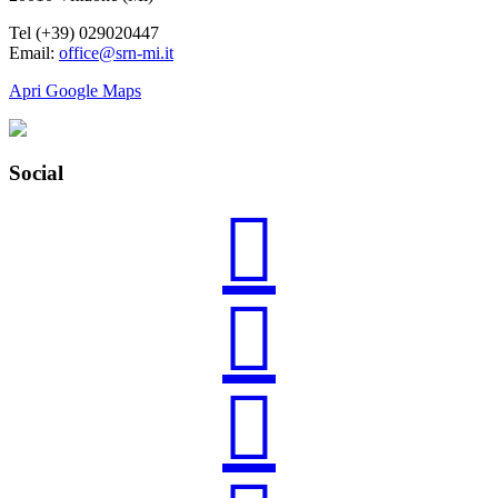
Tel (+39) 029020447
Email:
office@srn-mi.it
Apri Google Maps
Social


