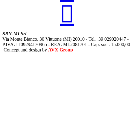

SRN-MI Srl
Via Monte Bianco, 30 Vittuone (MI) 20010 - Tel.+39 029020447 -
P.IVA: IT09294170965 - REA: MI-2081701 - Cap. soc.: 15.000,00
Concept and design by
AVX Group