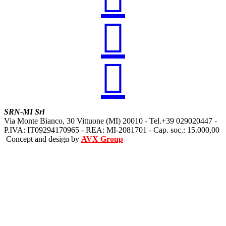


SRN-MI Srl
Via Monte Bianco, 30 Vittuone (MI) 20010 - Tel.+39 029020447 -
P.IVA: IT09294170965 - REA: MI-2081701 - Cap. soc.: 15.000,00
Concept and design by
AVX Group