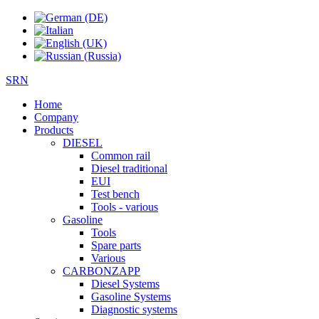
SRN
Home
Company
Products
DIESEL
Common rail
Diesel traditional
EUI
Test bench
Tools - various
Gasoline
Tools
Spare parts
Various
CARBONZAPP
Diesel Systems
Gasoline Systems
Diagnostic systems