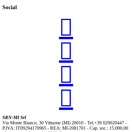
Social




SRN-MI Srl
Via Monte Bianco, 30 Vittuone (MI) 20010 - Tel.+39 029020447 -
P.IVA: IT09294170965 - REA: MI-2081701 - Cap. soc.: 15.000,00