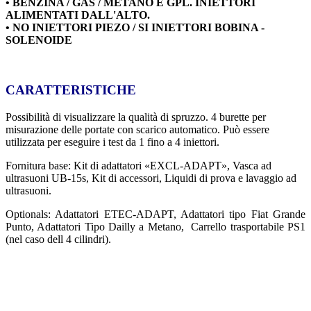
• BENZINA / GAS / METANO E GPL. INIETTORI
ALIMENTATI DALL'ALTO.
• NO INIETTORI PIEZO / SI INIETTORI BOBINA -
SOLENOIDE
CARATTERISTICHE
Possibilità di visualizzare la qualità di spruzzo. 4 burette per
misurazione delle portate con scarico automatico.
Può essere
utilizzata per eseguire i test da 1 fino a 4 iniettori.
Fornitura base: Kit di adattatori «EXCL-ADAPT», Vasca ad
ultrasuoni UB-15s, Kit di accessori, Liquidi di prova e lavaggio ad
ultrasuoni.
Optionals: Adattatori ETEC-ADAPT, Adattatori tipo Fiat Grande
Punto, Adattatori Tipo Dailly a Metano, Carrello trasportabile PS1
(nel caso dell 4 cilindri).