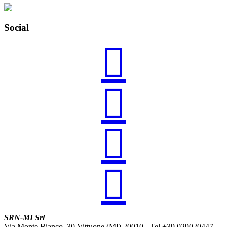
Social




SRN-MI Srl
Via Monte Bianco, 30 Vittuone (MI) 20010 - Tel.+39 029020447 -