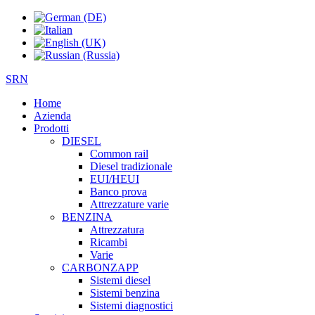
SRN
Home
Azienda
Prodotti
DIESEL
Common rail
Diesel tradizionale
EUI/HEUI
Banco prova
Attrezzature varie
BENZINA
Attrezzatura
Ricambi
Varie
CARBONZAPP
Sistemi diesel
Sistemi benzina
Sistemi diagnostici