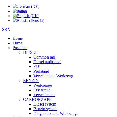
SRN
Home
Firma
Produkte
DIESEL
Common rail
Diesel traditional
EUI
Prüfstand
Verschiedene Werkzeug
BENZIN
Werkzeuge
Ersatzteile
Verschiedene
CARBONZAPP
Diesel system
Benzin system
Diagnostik und Werkzeuge