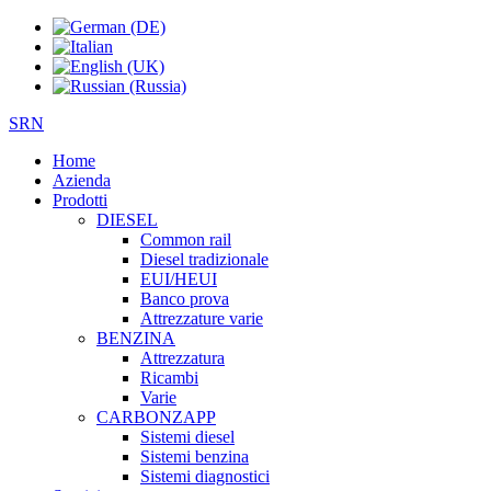
SRN
Home
Azienda
Prodotti
DIESEL
Common rail
Diesel tradizionale
EUI/HEUI
Banco prova
Attrezzature varie
BENZINA
Attrezzatura
Ricambi
Varie
CARBONZAPP
Sistemi diesel
Sistemi benzina
Sistemi diagnostici