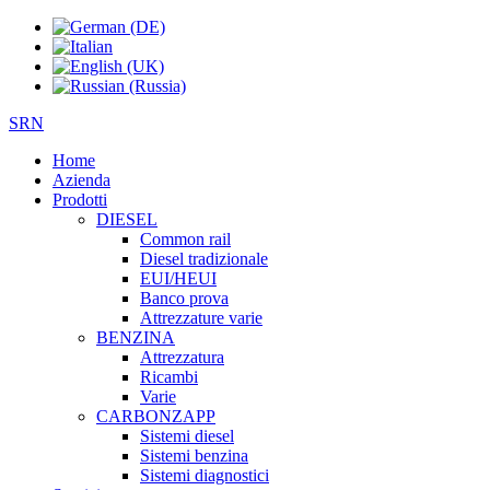
SRN
Home
Azienda
Prodotti
DIESEL
Common rail
Diesel tradizionale
EUI/HEUI
Banco prova
Attrezzature varie
BENZINA
Attrezzatura
Ricambi
Varie
CARBONZAPP
Sistemi diesel
Sistemi benzina
Sistemi diagnostici