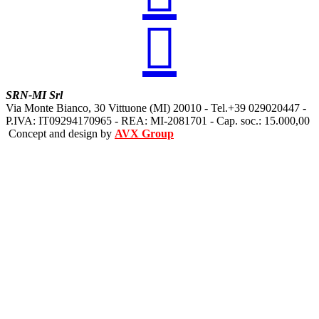

SRN-MI Srl
Via Monte Bianco, 30 Vittuone (MI) 20010 - Tel.+39 029020447 -
P.IVA: IT09294170965 - REA: MI-2081701 - Cap. soc.: 15.000,00
Concept and design by
AVX Group