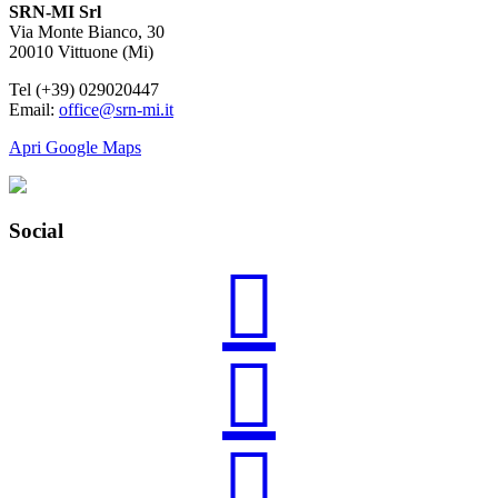
SRN-MI Srl
Via Monte Bianco, 30
20010 Vittuone (Mi)
Tel (+39) 029020447
Email:
office@srn-mi.it
Apri Google Maps
Social


