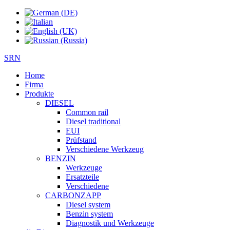
SRN
Home
Firma
Produkte
DIESEL
Common rail
Diesel traditional
EUI
Prüfstand
Verschiedene Werkzeug
BENZIN
Werkzeuge
Ersatzteile
Verschiedene
CARBONZAPP
Diesel system
Benzin system
Diagnostik und Werkzeuge