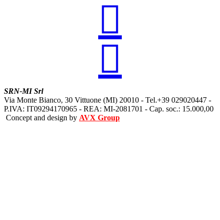


SRN-MI Srl
Via Monte Bianco, 30 Vittuone (MI) 20010 - Tel.+39 029020447 -
P.IVA: IT09294170965 - REA: MI-2081701 - Cap. soc.: 15.000,00
Concept and design by
AVX Group