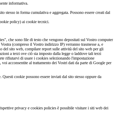
sente informativa.
l sito stesso in forma cumulativa e aggregata. Possono essere creati dal
ookie policy) ai cookie tecnici.
ies", che sono file di testo che vengono depositati sul Vostro computer
te Vostra (compreso il Vostro indirizzo IP) verranno trasmesse a, e
o del sito web, compilare report sulle attività del sito web per gli
mazioni a terzi ove ciò sia imposto dalla legge o laddove tali terzi
te rifiutarvi di usare i cookies selezionando l'impostazione
, voi acconsentite al trattamento dei Vostri dati da parte di Google per
e. Questi cookie possono essere inviati dal sito stesso oppure da
pettive privacy e cookies policies è possibile visitare i siti web dei