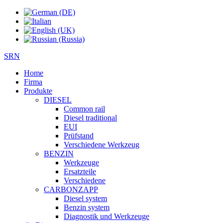
SRN
Home
Firma
Produkte
DIESEL
Common rail
Diesel traditional
EUI
Prüfstand
Verschiedene Werkzeug
BENZIN
Werkzeuge
Ersatzteile
Verschiedene
CARBONZAPP
Diesel system
Benzin system
Diagnostik und Werkzeuge