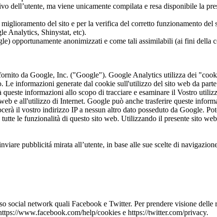
tivo dell’utente, ma viene unicamente compilata e resa disponibile la pre
 il miglioramento del sito e per la verifica del corretto funzionamento de
le Analytics, Shinystat, etc).
gle) opportunamente anonimizzati e come tali assimilabili (ai fini della c
fornito da Google, Inc. ("Google"). Google Analytics utilizza dei "cook
ito. Le informazioni generate dal cookie sull'utilizzo del sito web da par
 queste informazioni allo scopo di tracciare e esaminare il Vostro utilizz
ito web e all'utilizzo di Internet. Google può anche trasferire queste infor
erà il vostro indirizzo IP a nessun altro dato posseduto da Google. Pote
tutte le funzionalità di questo sito web. Utilizzando il presente sito web
viare pubblicitá mirata all’utente, in base alle sue scelte di navigazion
rso social network quali Facebook e Twitter. Per prendere visione delle ris
 https://www.facebook.com/help/cookies e https://twitter.com/privacy.