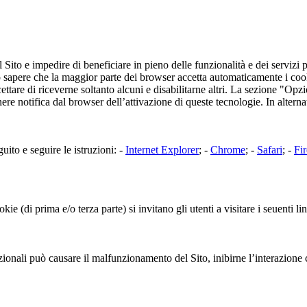
l Sito e impedire di beneficiare in pieno delle funzionalità e dei servizi p
 sapere che la maggior parte dei browser accetta automaticamente i cooki
ccettare di riceverne soltanto alcuni e disabilitarne altri. La sezione "O
ere notifica dal browser dell’attivazione di queste tecnologie. In alterna
guito e seguire le istruzioni: -
Internet Explorer
; -
Chrome
; -
Safari
; -
Fi
e (di prima e/o terza parte) si invitano gli utenti a visitare i seuenti li
ionali può causare il malfunzionamento del Sito, inibirne l’interazione co