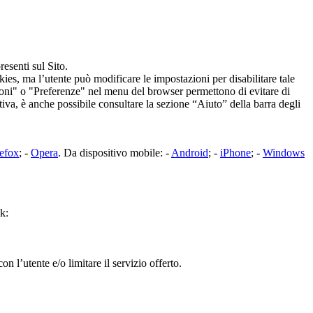
resenti sul Sito.
es, ma l’utente può modificare le impostazioni per disabilitare tale
pzioni" o "Preferenze" nel menu del browser permettono di evitare di
tiva, è anche possibile consultare la sezione “Aiuto” della barra degli
refox
; -
Opera
. Da dispositivo mobile: -
Android
; -
iPhone
; -
Windows
nk:
n l’utente e/o limitare il servizio offerto.