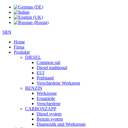
SRN
Home
Firma
Produkte
DIESEL
Common rail
Diesel traditional
EUI
Prüfstand
Verschiedene Werkzeug
BENZIN
Werkzeuge
Ersatzteile
Verschiedene
CARBONZAPP
Diesel system
Benzin system
Diagnostik und Werkzeuge