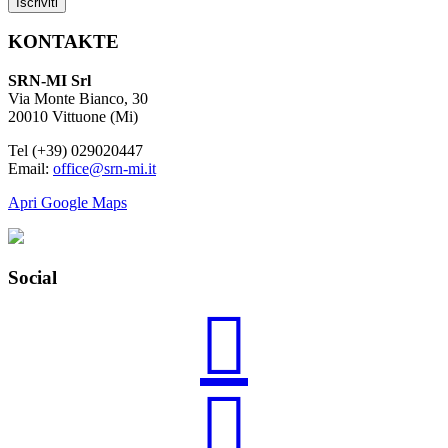
KONTAKTE
SRN-MI Srl
Via Monte Bianco, 30
20010 Vittuone (Mi)
Tel (+39) 029020447
Email:
office@srn-mi.it
Apri Google Maps
Social

