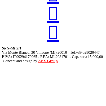


SRN-MI Srl
Via Monte Bianco, 30 Vittuone (MI) 20010 - Tel.+39 029020447 -
P.IVA: IT09294170965 - REA: MI-2081701 - Cap. soc.: 15.000,00
Concept and design by
AVX Group