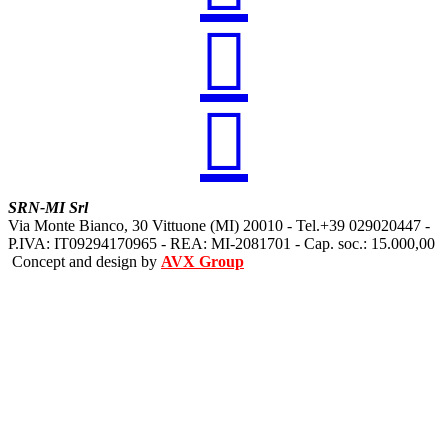


SRN-MI Srl
Via Monte Bianco, 30 Vittuone (MI) 20010 - Tel.+39 029020447 -
P.IVA: IT09294170965 - REA: MI-2081701 - Cap. soc.: 15.000,00
Concept and design by
AVX Group