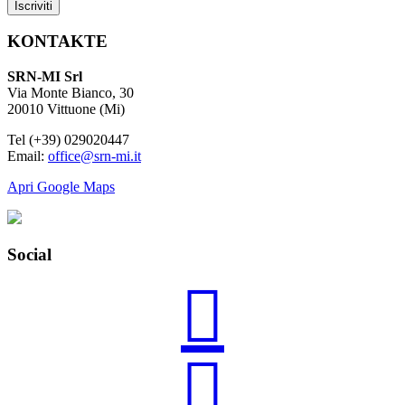
KONTAKTE
SRN-MI Srl
Via Monte Bianco, 30
20010 Vittuone (Mi)
Tel (+39) 029020447
Email:
office@srn-mi.it
Apri Google Maps
Social

