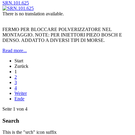
SRN.101.625
There is no translation available.
FERMO PER BLOCCARE POLVERIZZATORE NEL
MONTAGGIO. NOTE: PER INIETTORI PIEZO BOSCH E
DENSO. ADDATTO A DIVERSI TIPI DI MORSE.
Read more...
Start
Zurück
1
2
3
4
Weiter
Ende
Seite 1 von 4
Search
This is the "srch" icon suffix