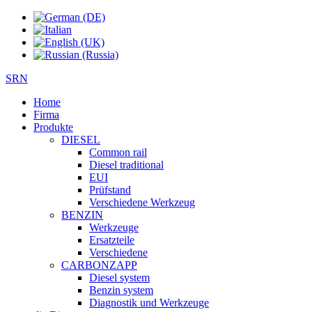
SRN
Home
Firma
Produkte
DIESEL
Common rail
Diesel traditional
EUI
Prüfstand
Verschiedene Werkzeug
BENZIN
Werkzeuge
Ersatzteile
Verschiedene
CARBONZAPP
Diesel system
Benzin system
Diagnostik und Werkzeuge