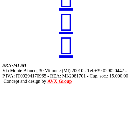


SRN-MI Srl
Via Monte Bianco, 30 Vittuone (MI) 20010 - Tel.+39 029020447 -
P.IVA: IT09294170965 - REA: MI-2081701 - Cap. soc.: 15.000,00
Concept and design by
AVX Group