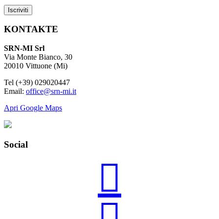
KONTAKTE
SRN-MI Srl
Via Monte Bianco, 30
20010 Vittuone (Mi)
Tel (+39) 029020447
Email:
office@srn-mi.it
Apri Google Maps
Social

